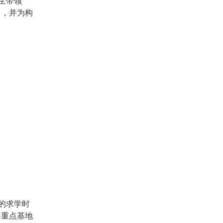
生带领
向，并为构
的求学时
科重点基地