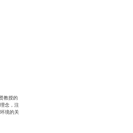
贤教授的
设理念，注
好环境的关