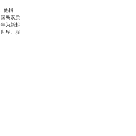
。他指
高国民素质
周年为新起
向世界、服